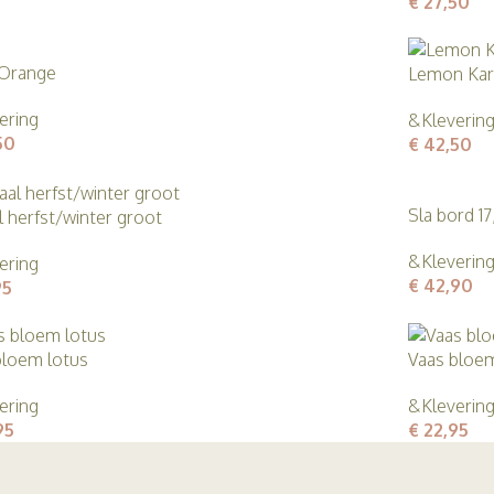
€
27,50
 Orange
Lemon Kara
ering
&Kleverin
50
€
42,50
Sla bord 1
l herfst/winter groot
&Kleverin
ering
€
42,90
95
bloem lotus
Vaas bloe
ering
&Kleverin
95
€
22,95