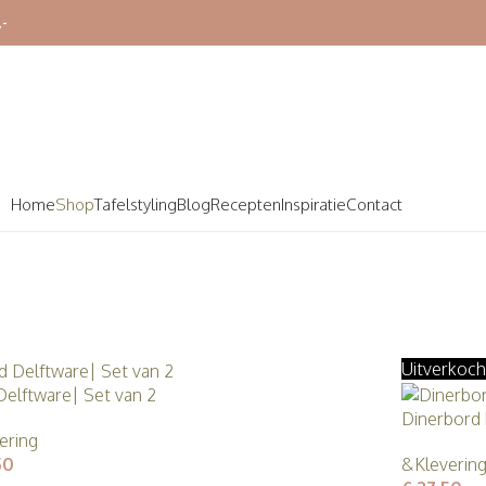
,-
Home
Shop
Tafelstyling
Blog
Recepten
Inspiratie
Contact
Uitverkoch
Delftware| Set van 2
Dinerbord
ering
50
&Kleverin