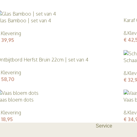
Karaf
las Bamboo | set van 4
&Klev
Klevering
€
42,
39,95
ntbijtbord Herfst Bruin 22cm | set van 4
Schaa
Klevering
&Klev
58,70
€
32,
aas bloem dots
Vaas 
Klevering
&Klev
18,95
€
34,
Service