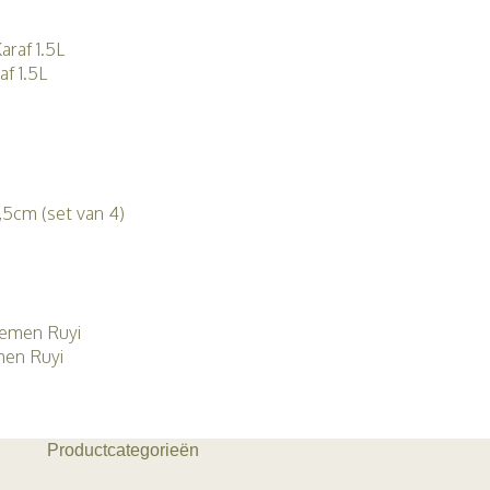
f 1.5L
g
7,5cm (set van 4)
g
men Ruyi
g
Productcategorieën