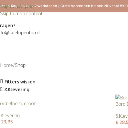
Skip to navigation
erzending binnen 1 -2 werkdagen | Gratis verzenden binnen NL vanaf €100
Skip to main content
ragen?
nfo@tafelopentop.nl
Home
Shop
Filters wissen
&Klevering
ord Bloem, groot
Bord 
Klevering
&Klev
23,95
€
28,