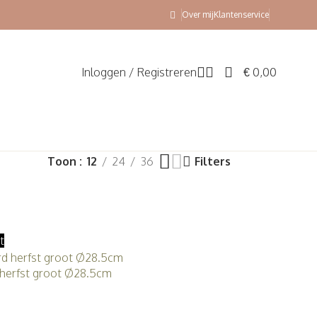
Over mij
Klantenservice
Inloggen / Registreren
€
0,00
Toon
12
24
36
Filters
t
 herfst groot Ø28.5cm
g