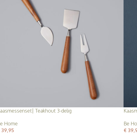
aasmessenset| Teakhout 3-delig
Kaasm
e Home
Be H
39,95
€
39,