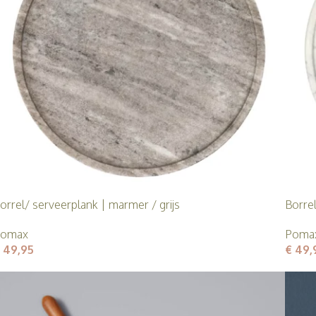
orrel/ serveerplank | marmer / grijs
Borre
omax
Poma
49,95
€
49,