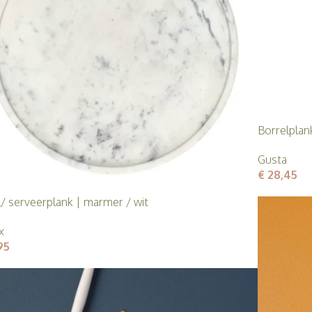
Borrelpla
Gusta
€
28,45
l/ serveerplank | marmer / wit
x
95