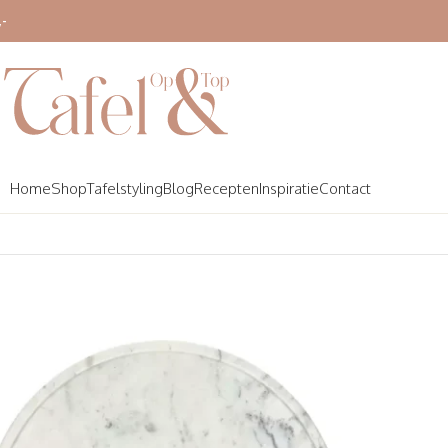
,-
Home
Shop
Tafelstyling
Blog
Recepten
Inspiratie
Contact