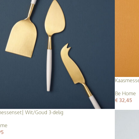
Kaasmesse
Be Home
€
32,45
essenset| Wit/Goud 3-delig
ome
95