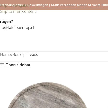
Skip to navigation
erzending binnen 1 -2 werkdagen | Gratis verzenden binnen NL vanaf €100
Skip to main content
ragen?
nfo@tafelopentop.nl
Home
Borrelplateaus
Toon sidebar