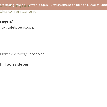
Skip to navigation
erzending binnen 1 -2 werkdagen | Gratis verzenden binnen NL vanaf €100
Skip to main content
ragen?
nfo@tafelopentop.nl
Home
Servies
Eierdopjes
Toon sidebar