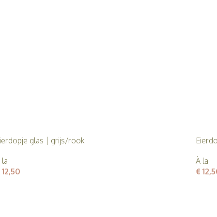
ierdopje glas | grijs/rook
Eierd
 la
À la
12,50
€
12,5