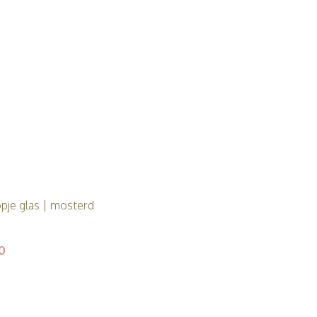
opje glas | mosterd
0