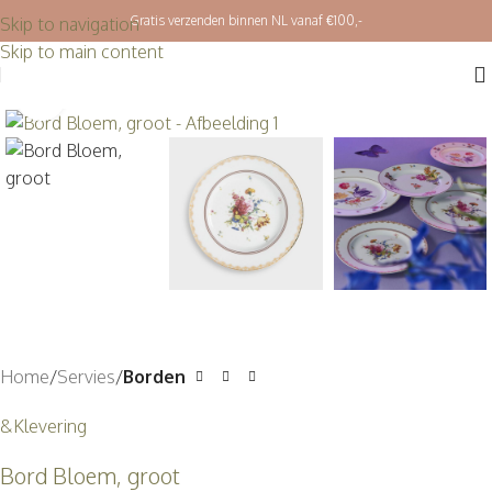
Gratis verzenden binnen NL vanaf €100,-
Skip to navigation
Skip to main content
Klik om te vergroten
Home
Servies
Borden
&Klevering
Bord Bloem, groot