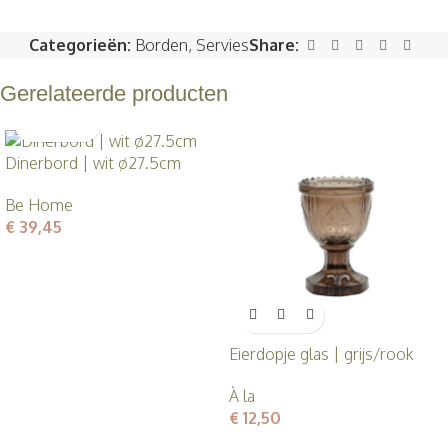
Categorieën:
Borden
,
Servies
Share:
Gerelateerde producten
Dinerbord | wit ø27.5cm
Be Home
€
39,45
Eierdopje glas | grijs/rook
À la
€
12,50