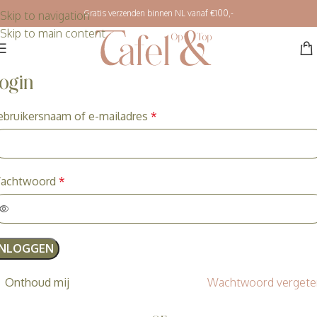
Gratis verzenden binnen NL vanaf €100,-
Skip to navigation
Skip to main content
ogin
ebruikersnaam of e-mailadres
*
achtwoord
*
INLOGGEN
Onthoud mij
Wachtwoord vergete