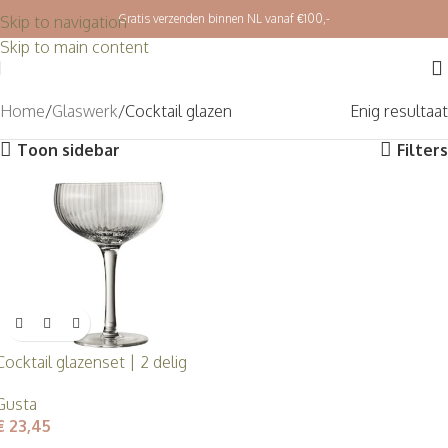
Gratis verzenden binnen NL vanaf €100,-
Skip to navigation
Skip to main content
Home
Glaswerk
Cocktail glazen
Enig resultaat
Toon sidebar
Filters
Cocktail glazenset | 2 delig
Gusta
€
23,45