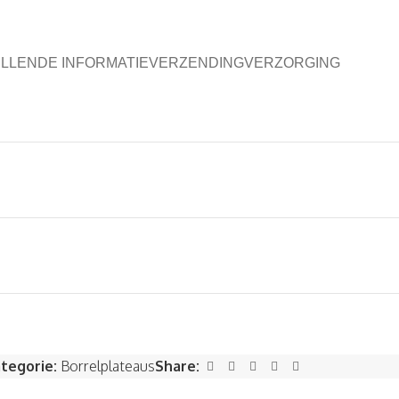
LLENDE INFORMATIE
VERZENDING
VERZORGING
tegorie:
Borrelplateaus
Share: