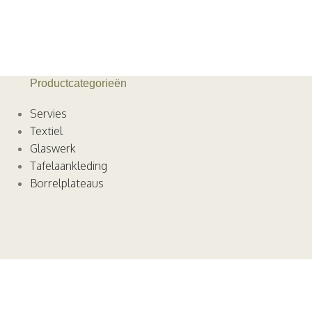
Be Home
€
39,95
Productcategorieën
Servies
Textiel
Glaswerk
Tafelaankleding
Borrelplateaus