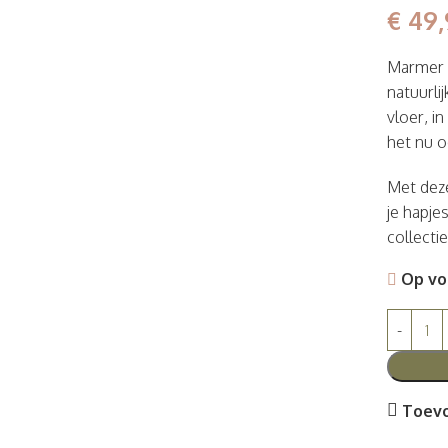
€
49,
Marmer i
natuurli
vloer, i
het nu o
Met deze
je hapje
collectie
Op vo
Toevo