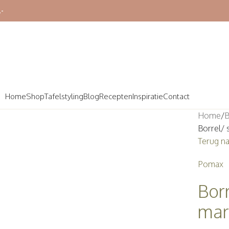
,-
Home
Shop
Tafelstyling
Blog
Recepten
Inspiratie
Contact
Home
B
Borrel/ 
Terug n
Pomax
Bor
mar