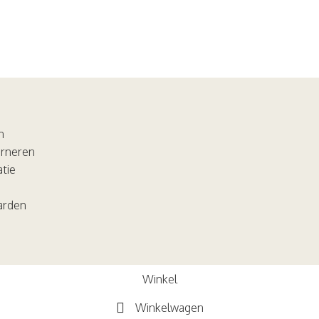
n
urneren
atie
arden
Winkel
Winkelwagen