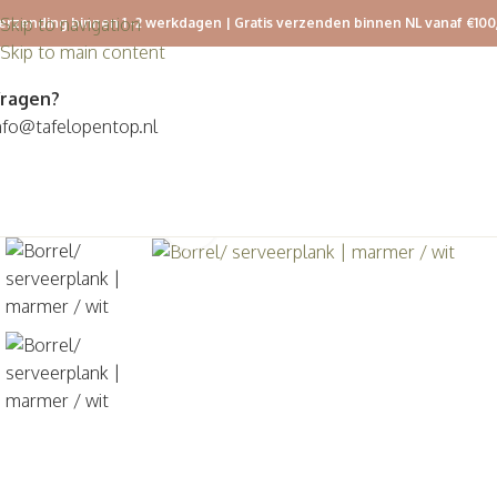
Skip to navigation
erzending binnen 1 -2 werkdagen | Gratis verzenden binnen NL vanaf €100
Skip to main content
ragen?
nfo@tafelopentop.nl
Klik om te vergroten