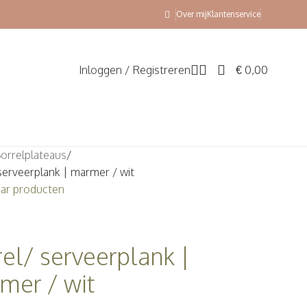
Over mij
Klantenservice
Inloggen / Registreren
€
0,00
orrelplateaus
serveerplank | marmer / wit
aar producten
rel/ serveerplank |
mer / wit