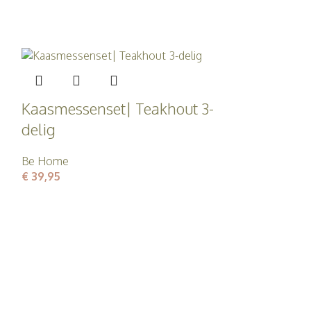
Kaasmessenset| Teakhout 3-
delig
Be Home
€
39,95
Kaasmessen
delig