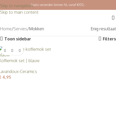
Gratis verzenden binnen NL vanaf €100,-
Skip to navigation
Skip to main content
Home
Servies
Mokken
Enig resultaat
Toon sidebar
Filters
Koffiemok set | blauw
Lavandoux-Ceramics
€
4,95