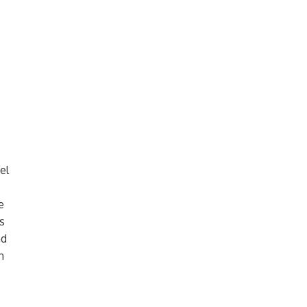
el
e
s
nd
n