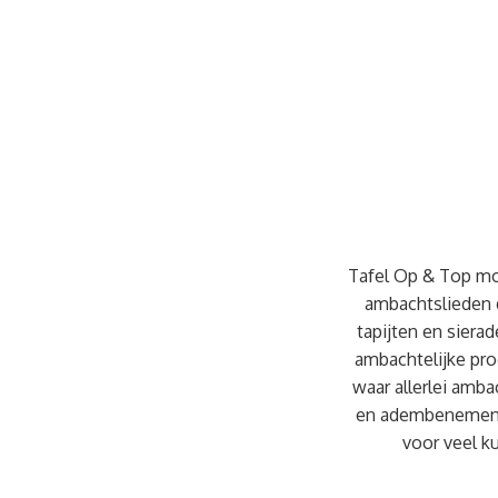
Tafel Op & Top moc
ambachtslieden 
tapijten en siera
ambachtelijke pro
waar allerlei am
en adembenemend.
voor veel k