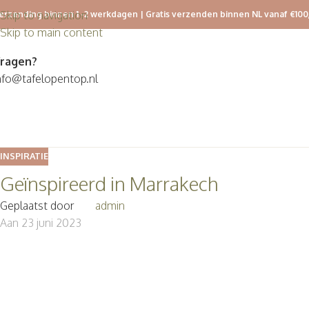
Skip to navigation
erzending binnen 1 -2 werkdagen | Gratis verzenden binnen NL vanaf €100
Skip to main content
ragen?
nfo@tafelopentop.nl
INSPIRATIE
Geïnspireerd in Marrakech
Geplaatst door
admin
Aan 23 juni 2023